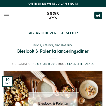
Ga
ONTDEK DE WERELD VAN SNOR!
naar
inhoud
TAG ARCHIEVEN:
BIESLOOK
KOOK
,
NIEUWS
,
SNORFABRIEK
Bieslook & Polenta lanceringsdiner
GEPLAATST OP
19 OKTOBER 2016
DOOR
CLAUDETTE HALKES
19
okt