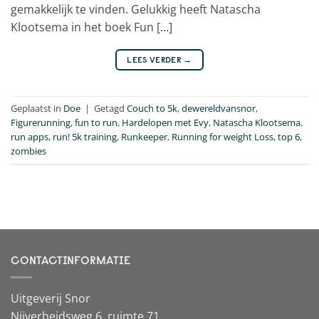
gemakkelijk te vinden. Gelukkig heeft Natascha
Klootsema in het boek Fun […]
LEES VERDER
→
Geplaatst in
Doe
|
Getagd
Couch to 5k
,
dewereldvansnor
,
Figurerunning
,
fun to run
,
Hardelopen met Evy
,
Natascha Klootsema
,
run apps
,
run! 5k training
,
Runkeeper
,
Running for weight Loss
,
top 6
,
zombies
CONTACTINFORMATIE
Uitgeverij Snor
Nijverheidsweg 6, ruimte 71