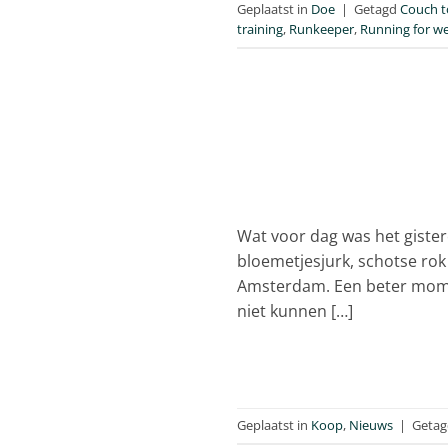
Geplaatst in
Doe
|
Getagd
Couch t
training
,
Runkeeper
,
Running for we
Wat voor dag was het gister
bloemetjesjurk, schotse rok
Amsterdam. Een beter momen
niet kunnen […]
Geplaatst in
Koop
,
Nieuws
|
Geta