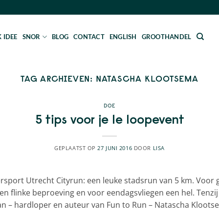
 IDEE
SNOR
BLOG
CONTACT
ENGLISH
GROOTHANDEL
TAG ARCHIEVEN:
NATASCHA KLOOTSEMA
DOE
5 tips voor je 1e loopevent
GEPLAATST OP
27 JUNI 2016
DOOR
LISA
ersport Utrecht Cityrun: een leuke stadsrun van 5 km. Voor
en flinke beproeving en voor eendagsvliegen een hel. Tenzij 
an – hardloper en auteur van Fun to Run – Natascha Klootse