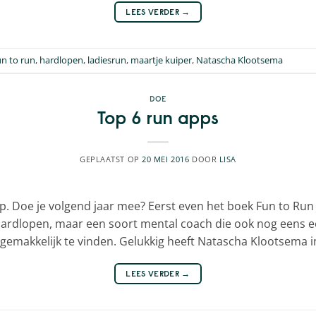
LEES VERDER
→
un to run
,
hardlopen
,
ladiesrun
,
maartje kuiper
,
Natascha Klootsema
DOE
Top 6 run apps
GEPLAATST OP
20 MEI 2016
DOOR
LISA
Doe je volgend jaar mee? Eerst even het boek Fun to Run le
 hardlopen, maar een soort mental coach die ook nog eens 
t gemakkelijk te vinden. Gelukkig heeft Natascha Klootsema i
LEES VERDER
→