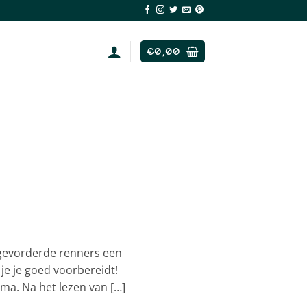
€
0,00
 gevorderde renners een
je je goed voorbereidt!
ma. Na het lezen van […]