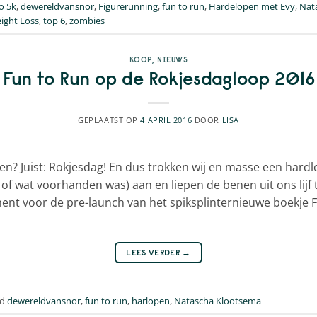
o 5k
,
dewereldvansnor
,
Figurerunning
,
fun to run
,
Hardelopen met Evy
,
Nat
ight Loss
,
top 6
,
zombies
KOOP
,
NIEUWS
Fun to Run op de Rokjesdagloop 2016
GEPLAATST OP
4 APRIL 2016
DOOR
LISA
en? Juist: Rokjesdag! En dus trokken wij en masse een hardl
 of wat voorhanden was) aan en liepen de benen uit ons lijf 
t voor de pre-launch van het spiksplinternieuwe boekje 
LEES VERDER
→
gd
dewereldvansnor
,
fun to run
,
harlopen
,
Natascha Klootsema