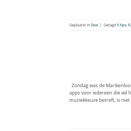
Geplaatst in
Doe
|
Getagd
5 tips
,
f
Zondag was de Marikenloop. 
apps voor iedereen die wil
muziekkeuze betreft, is nie