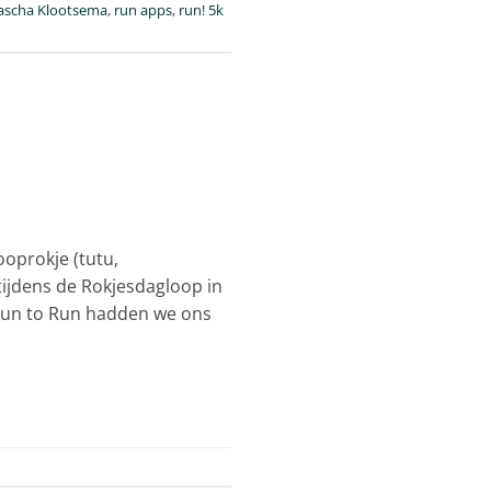
ascha Klootsema
,
run apps
,
run! 5k
ooprokje (tutu,
tijdens de Rokjesdagloop in
Fun to Run hadden we ons