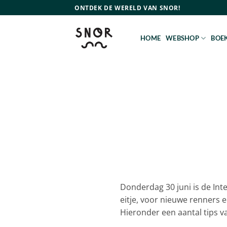
Ga
ONTDEK DE WERELD VAN SNOR!
naar
inhoud
HOME
WEBSHOP
BOEK
Donderdag 30 juni is de Int
eitje, voor nieuwe renners e
Hieronder een aantal tips v