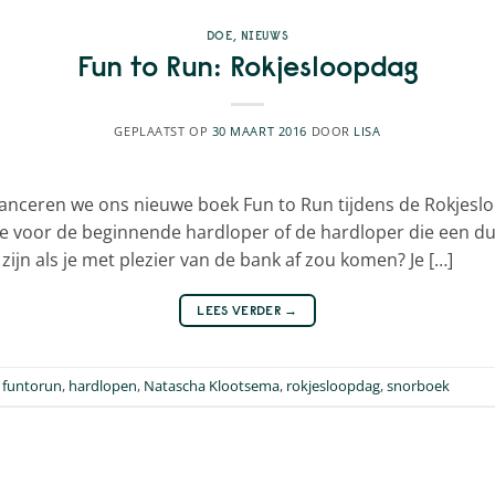
DOE
,
NIEUWS
Fun to Run: Rokjesloopdag
GEPLAATST OP
30 MAART 2016
DOOR
LISA
lanceren we ons nieuwe boek Fun to Run tijdens de Rokjes
e voor de beginnende hardloper of de hardloper die een duw
 zijn als je met plezier van de bank af zou komen? Je […]
LEES VERDER
→
d
funtorun
,
hardlopen
,
Natascha Klootsema
,
rokjesloopdag
,
snorboek