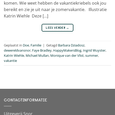
komen. Wie weet hebben de vakantiekriebels ook jou
bereikt en zie je uit naar je zomervakantie. Illustratie
Katrin Wiehle Deze […]
LEES VERDER
→
Geplaatst in
Doe
,
Familie
|
Getagd
Barbara Dziadosz
,
dewereldvansnor
,
Faye Bradley
,
HappyMakersBlog
,
Ingrid Wuyster
,
Katrin Wiehle
,
Michael Mullan
,
Monique van der Vlist
,
summer
,
vakantie
CONTACTINFORMATIE
Uitgeverij Snor