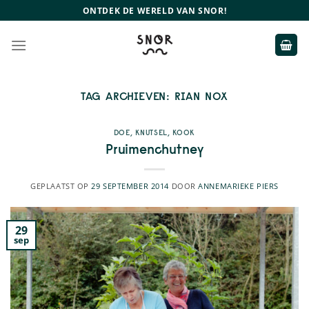
Ga
ONTDEK DE WERELD VAN SNOR!
naar
inhoud
TAG ARCHIEVEN:
RIAN NOX
DOE
,
KNUTSEL
,
KOOK
Pruimenchutney
GEPLAATST OP
29 SEPTEMBER 2014
DOOR
ANNEMARIEKE PIERS
29
sep