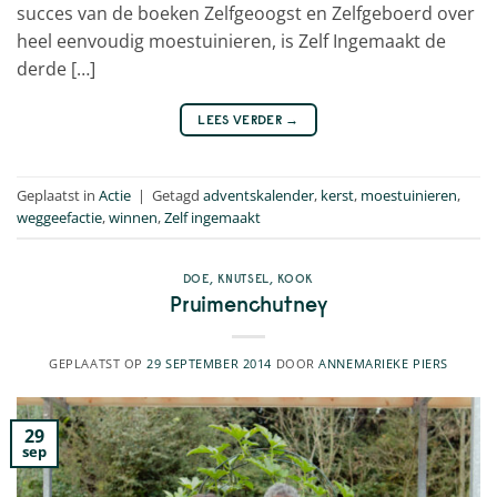
succes van de boeken Zelfgeoogst en Zelfgeboerd over
heel eenvoudig moestuinieren, is Zelf Ingemaakt de
derde […]
LEES VERDER
→
Geplaatst in
Actie
|
Getagd
adventskalender
,
kerst
,
moestuinieren
,
weggeefactie
,
winnen
,
Zelf ingemaakt
DOE
,
KNUTSEL
,
KOOK
Pruimenchutney
GEPLAATST OP
29 SEPTEMBER 2014
DOOR
ANNEMARIEKE PIERS
29
sep