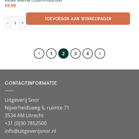
€
9,99
TOEVOEGEN AAN WINKELWAGEN
Relax Mama Columnbundel aantal
1
2
3
4
CONTACTINFORMATIE
Uitgeverij Snor
Nijverheidsweg 6, ruimte 71
3534 AM Utrecht
+31 (0)30 7852500
info@uitgeverijsnor.nl