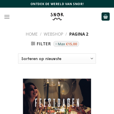
Ga
ONTDEK DE WERELD VAN SNOR!
naar
inhoud
HOME
/
WEBSHOP
/
PAGINA 2
FILTER
Max
€
15,00