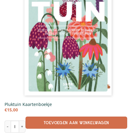
Pluktuin Kaartenboekje
€
15,00
TOEVOEGEN AAN WINKELWAGEN
Pluktuin Kaartenboekje aantal