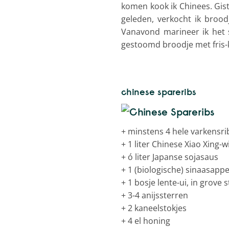
komen kook ik Chinees. Gist
geleden, verkocht ik brood
Vanavond marineer ik het s
gestoomd broodje met fris-k
chinese spareribs
+
minstens 4 hele varkensrib
+
1 liter Chinese Xiao Xing-w
+
ó liter Japanse sojasaus
+
1 (biologische) sinaasappe
+
1 bosje lente-ui, in grove 
+
3-4 anijssterren
+
2 kaneelstokjes
+
4 el honing