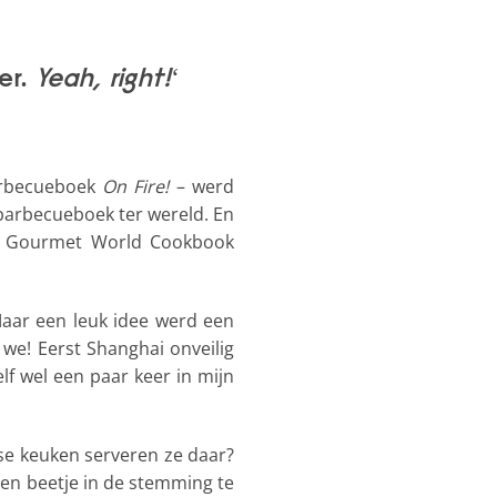
er.
Yeah, right!
‘
arbecueboek
On Fire!
– werd
barbecueboek ter wereld. En
the Gourmet World Cookbook
 Maar een leuk idee werd een
 we! Eerst Shanghai onveilig
 wel een paar keer in mijn
se keuken serveren ze daar?
en beetje in de stemming te