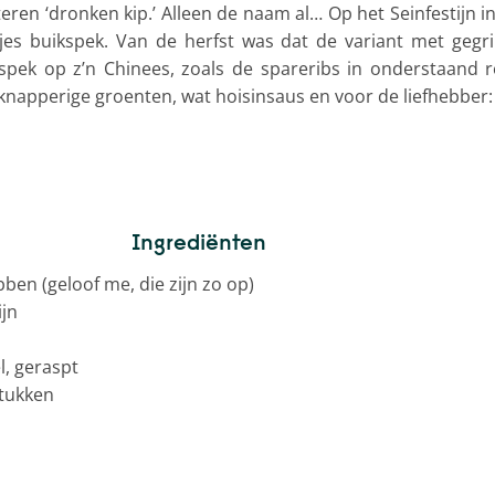
eren ‘dronken kip.’ Alleen de naam al… Op het Seinfestijn 
jes buikspek. Van de herfst was dat de variant met gegr
pek op z’n Chinees, zoals de spareribs in onderstaand r
napperige groenten, wat hoisinsaus en voor de liefhebber:
Ingrediënten
ben (geloof me, die zijn zo op)
ijn
l, geraspt
stukken