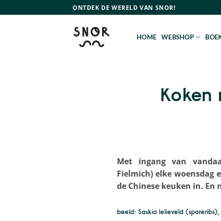
Ga
ONTDEK DE WERELD VAN SNOR!
naar
inhoud
HOME
WEBSHOP
BOEK
Koken 
Met ingang van vandaag 
Fielmich) elke woensdag e
de Chinese keuken in. En 
beeld: Saskia lelieveld (spareribs)