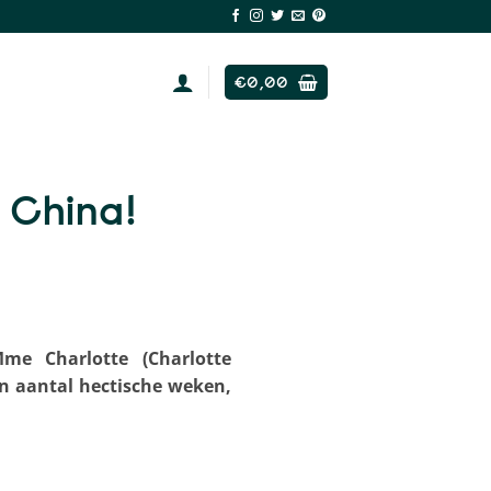
€
0,00
 China!
Mme Charlotte (Charlotte
en aantal hectische weken,