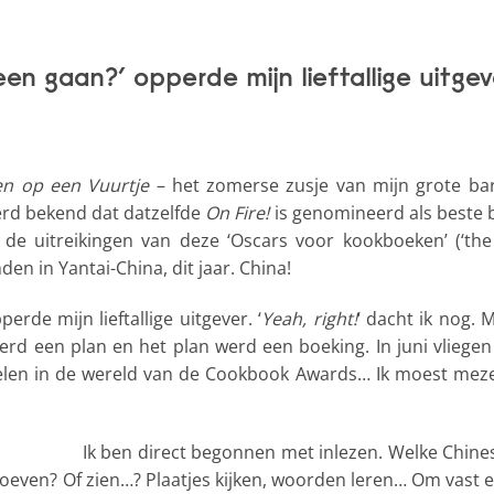
en gaan?’ opperde mijn lieftallige uitgev
n op een Vuurtje
– het zomerse zusje van mijn grote b
werd bekend dat datzelfde
On Fire!
is genomineerd als beste 
: de uitreikingen van deze ‘Oscars voor kookboeken’ (‘
den in Yantai-China, dit jaar. China!
erde mijn lieftallige uitgever. ‘
Yeah, right!
‘ dacht ik nog.
rd een plan en het plan werd een boeking. In juni vliegen
n in de wereld van de Cookbook Awards… Ik moest mezelf
Ik ben direct begonnen met inlezen. Welke Chine
even? Of zien…? Plaatjes kijken, woorden leren… Om vast e