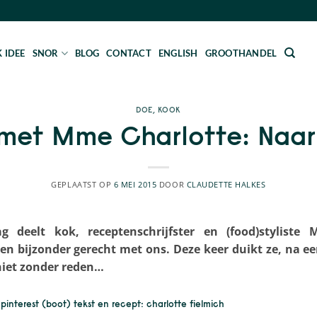
 IDEE
SNOR
BLOG
CONTACT
ENGLISH
GROOTHANDEL
DOE
,
KOOK
met Mme Charlotte: Naar
GEPLAATST OP
6 MEI 2015
DOOR
CLAUDETTE HALKES
deelt kok, receptenschrijfster en (food)styliste 
en bijzonder gerecht met ons. Deze keer duikt ze, na e
niet zonder reden…
, pinterest (boot) tekst en recept: charlotte fielmich