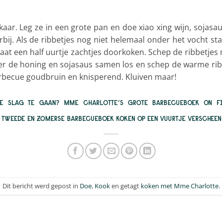
lkaar. Leg ze in een grote pan en doe xiao xing wijn, sojasau
erbij. Als de ribbetjes nog niet helemaal onder het vocht st
laat een half uurtje zachtjes doorkoken. Schep de ribbetje
Roer de honing en sojasaus samen los en schep de warme ri
arbecue goudbruin en knisperend. Kluiven maar!
DE SLAG TE GAAN? MME CHARLOTTE’S GROTE BARBECUEBOEK
ON FI
R TWEEDE EN ZOMERSE BARBECUEBOEK
KOKEN OP EEN VUURTJE
VERSCHEEN 
Dit bericht werd gepost in
Doe
,
Kook
en getagt
koken met Mme Charlotte
.