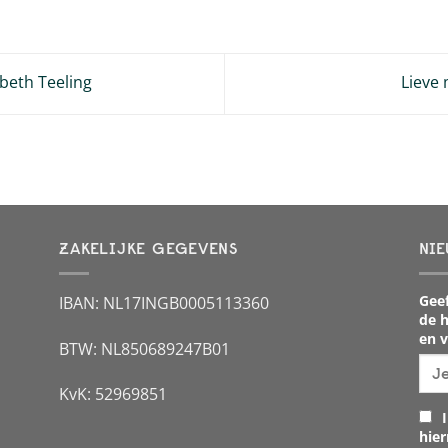
beth Teeling
Lieve 
ZAKELIJKE GEGEVENS
NIE
Geef
IBAN: NL17INGB0005113360
de h
en v
BTW: NL850689247B01
KvK: 52969851
I
hie