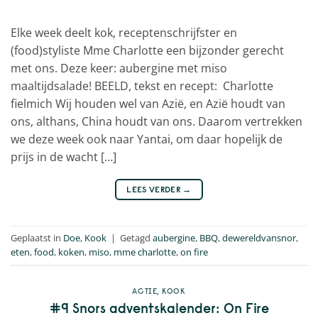
Elke week deelt kok, receptenschrijfster en
(food)styliste Mme Charlotte een bijzonder gerecht
met ons. Deze keer: aubergine met miso
maaltijdsalade! BEELD, tekst en recept: Charlotte
fielmich Wij houden wel van Azië, en Azië houdt van
ons, althans, China houdt van ons. Daarom vertrekken
we deze week ook naar Yantai, om daar hopelijk de
prijs in de wacht […]
LEES VERDER
→
Geplaatst in
Doe
,
Kook
|
Getagd
aubergine
,
BBQ
,
dewereldvansnor
,
eten
,
food
,
koken
,
miso
,
mme charlotte
,
on fire
ACTIE
,
KOOK
#9 Snors adventskalender: On Fire