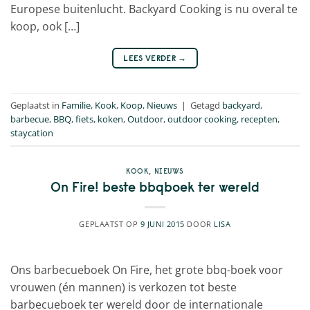
Europese buitenlucht. Backyard Cooking is nu overal te
koop, ook […]
LEES VERDER
→
Geplaatst in
Familie
,
Kook
,
Koop
,
Nieuws
|
Getagd
backyard
,
barbecue
,
BBQ
,
fiets
,
koken
,
Outdoor
,
outdoor cooking
,
recepten
,
staycation
KOOK
,
NIEUWS
On Fire! beste bbqboek ter wereld
GEPLAATST OP
9 JUNI 2015
DOOR
LISA
Ons barbecueboek On Fire, het grote bbq-boek voor
vrouwen (én mannen) is verkozen tot beste
barbecueboek ter wereld door de internationale