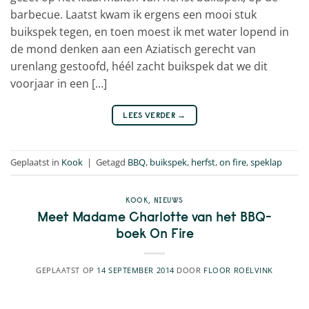
barbecue. Laatst kwam ik ergens een mooi stuk
buikspek tegen, en toen moest ik met water lopend in
de mond denken aan een Aziatisch gerecht van
urenlang gestoofd, héél zacht buikspek dat we dit
voorjaar in een […]
LEES VERDER
→
Geplaatst in
Kook
|
Getagd
BBQ
,
buikspek
,
herfst
,
on fire
,
speklap
KOOK
,
NIEUWS
Meet Madame Charlotte van het BBQ-
boek On Fire
GEPLAATST OP
14 SEPTEMBER 2014
DOOR
FLOOR ROELVINK