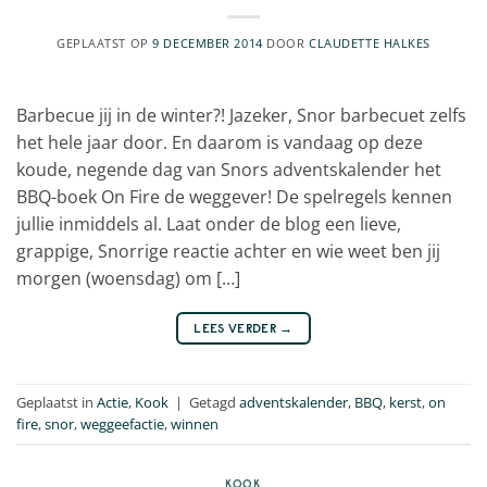
GEPLAATST OP
9 DECEMBER 2014
DOOR
CLAUDETTE HALKES
Barbecue jij in de winter?! Jazeker, Snor barbecuet zelfs
het hele jaar door. En daarom is vandaag op deze
koude, negende dag van Snors adventskalender het
BBQ-boek On Fire de weggever! De spelregels kennen
jullie inmiddels al. Laat onder de blog een lieve,
grappige, Snorrige reactie achter en wie weet ben jij
morgen (woensdag) om […]
LEES VERDER
→
Geplaatst in
Actie
,
Kook
|
Getagd
adventskalender
,
BBQ
,
kerst
,
on
fire
,
snor
,
weggeefactie
,
winnen
KOOK