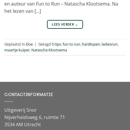
en auteur van Fun to Run – Natascha Klootsema. Na
het lezen van […]
LEES VERDER
→
Geplaatst in
Doe
|
Getagd
5 tips
,
fun to run
,
hardlopen
,
ladiesrun
,
maartje kuiper
,
Natascha Klootsema
CONTACTINFORMATIE
Uitgeverij Snor
Nijverheidsweg 6, ruimte 71
3534 AM Utrecht