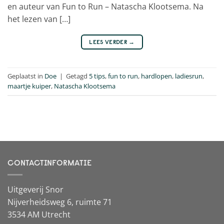
en auteur van Fun to Run – Natascha Klootsema. Na
het lezen van […]
LEES VERDER
→
Geplaatst in
Doe
|
Getagd
5 tips
,
fun to run
,
hardlopen
,
ladiesrun
,
maartje kuiper
,
Natascha Klootsema
CONTACTINFORMATIE
Uitgeverij Snor
Nijverheidsweg 6, ruimte 71
3534 AM Utrecht