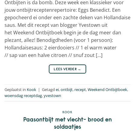
Ontbijten is da bomb. Deze week een klassieker voor
jouw ontbijtreceptenrepertoire: Eggs Benedict. Een
gepocheerd ei onder een zachte deken van Hollandaise
saus. Met dit recept van blogger Yvestown uit
het Weekend Ontbijtboek begin je de dag meer dan
plezant, allez! Benodigdheden (voor 1 persoon):
Hollandaisesaus: 2 eierdooiers // 1 el warm water
// sap van een halve citroen // snuf zout […]
LEES VERDER
→
Geplaatst in
Kook
|
Getagd
ei
,
ontbijt
,
recept
,
Weekend Ontbijtboek
,
woensdag receptdag
,
yvestown
KOOK
Paasontbijt met vlecht- brood en
soldaatjes