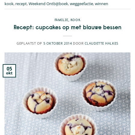
kook
,
recept
,
Weekend Ontbijtboek
,
weggeefactie
,
winnen
FAMILIE
,
KOOK
Recept: cupcakes op met blauwe bessen
GEPLAATST OP
5 OKTOBER 2014
DOOR
CLAUDETTE HALKES
05
okt