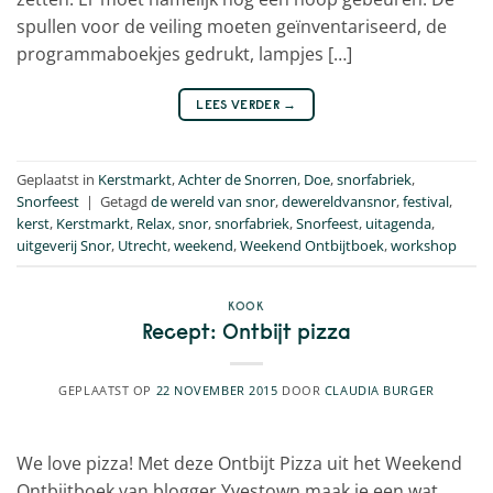
spullen voor de veiling moeten geïnventariseerd, de
programmaboekjes gedrukt, lampjes […]
LEES VERDER
→
Geplaatst in
Kerstmarkt
,
Achter de Snorren
,
Doe
,
snorfabriek
,
Snorfeest
|
Getagd
de wereld van snor
,
dewereldvansnor
,
festival
,
kerst
,
Kerstmarkt
,
Relax
,
snor
,
snorfabriek
,
Snorfeest
,
uitagenda
,
uitgeverij Snor
,
Utrecht
,
weekend
,
Weekend Ontbijtboek
,
workshop
KOOK
Recept: Ontbijt pizza
GEPLAATST OP
22 NOVEMBER 2015
DOOR
CLAUDIA BURGER
We love pizza! Met deze Ontbijt Pizza uit het Weekend
Ontbijtboek van blogger Yvestown maak je een wat