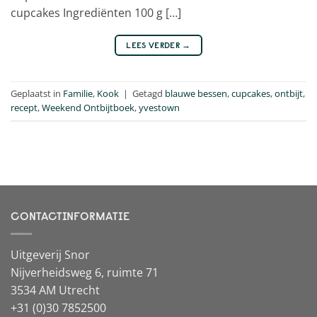
cupcakes Ingrediënten 100 g […]
LEES VERDER
→
Geplaatst in
Familie
,
Kook
|
Getagd
blauwe bessen
,
cupcakes
,
ontbijt
,
recept
,
Weekend Ontbijtboek
,
yvestown
CONTACTINFORMATIE
Uitgeverij Snor
Nijverheidsweg 6, ruimte 71
3534 AM Utrecht
+31 (0)30 7852500