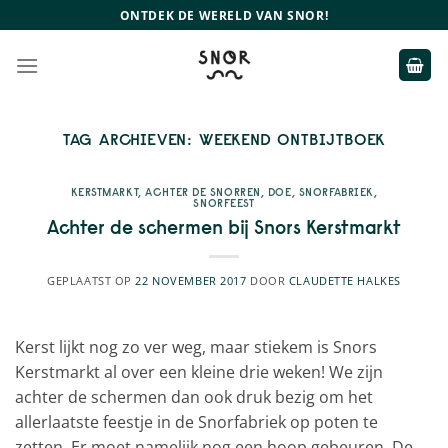
Ga
ONTDEK DE WERELD VAN SNOR!
naar
inhoud
TAG ARCHIEVEN:
WEEKEND ONTBIJTBOEK
KERSTMARKT
,
ACHTER DE SNORREN
,
DOE
,
SNORFABRIEK
,
SNORFEEST
Achter de schermen bij Snors Kerstmarkt
GEPLAATST OP
22 NOVEMBER 2017
DOOR
CLAUDETTE HALKES
Kerst lijkt nog zo ver weg, maar stiekem is Snors
Kerstmarkt al over een kleine drie weken! We zijn
achter de schermen dan ook druk bezig om het
allerlaatste feestje in de Snorfabriek op poten te
zetten. Er moet namelijk nog een hoop gebeuren. De