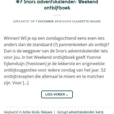
#7 Snors adventskalender: Weekend
ontbijtboek
GEPLAATST OP
7 DECEMBER 2014
DOOR
CLAUDETTE HALKES
Winnen! Wil je op een zondagochtend eens even iets
anders dan de standaard (?) pannenkoeken als ontbijt?
Dan is de weggever van de Snors adventskalender iets
voor jou. In het Weekend ontbijtboek geeft Yvonne
Eijkenduijn (Yvestown) je de lekkerste en origineelste
ontbijtsuggesties voor iedere zondag van het jaar. 52
ontbijtrecepten die allemaal te mixen en te matchen
zijn. Voor […]
LEES VERDER
→
Geplaatst in
Actie
,
Kook
,
Nieuws
|
Getagd
adventskalender
,
kerst
,