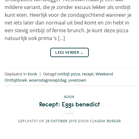
mildere variant, die je zonder excuus lekker als ontbijt
kunt eten. Heerlijk voor de zondagochtend wanneer je
net iets later dan normaal uit bed komt en zin hebt in
een stevig ontbijt of ferme brunch. Je kunt deze pizza
natuurlijk ook prima ’s […]
LEES VERDER
→
Geplaatst in
Kook
|
Getagd
ontbijt pizza
,
recept
,
Weekend
Ontbijtboek
,
woensdagreceptdag
,
yvestown
KOOK
Recept: Eggs benedict
GEPLAATST OP
28 OKTOBER 2015
DOOR
CLAUDIA BURGER