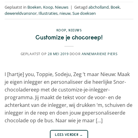
Geplaatst in
Boeken
,
Koop
,
Nieuws
|
Getagd
abcholland
,
Boek
,
dewereldvansnor
,
Illustraties
,
nieuw
,
Sue doeksen
KOOP
,
NIEUWS
Customize je chocoreep!
GEPLAATST OP
28 MEI 2019
DOOR
ANNEMARIEKE PIERS
I [hartje] you, Toppie, Sodeju, Zeg ’t maar Nieuw: Maak
je eigen inlegger en personaliseer die heerlijke Snor-
chocoladereep met de customize-je-inlegger-
programma. Jij maakt de tekst voor de voor- en de
achterkant van de inlegger, wij drukken ‘m, schuiven de
inlegger in de reep en doen jouw gepersonaliseerde
chocolade op de bus. Naar wie je maar […]
LEES VERDER
→