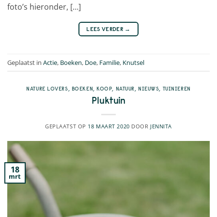
foto’s hieronder, […]
LEES VERDER
→
Geplaatst in
Actie
,
Boeken
,
Doe
,
Familie
,
Knutsel
NATURE LOVERS
,
BOEKEN
,
KOOP
,
NATUUR
,
NIEUWS
,
TUINIEREN
Pluktuin
GEPLAATST OP
18 MAART 2020
DOOR
JENNITA
18
mrt