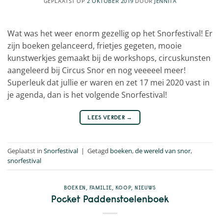
GEPLAATST OP
2 OKTOBER 2019
DOOR
JENNITA
Wat was het weer enorm gezellig op het Snorfestival! Er
zijn boeken gelanceerd, frietjes gegeten, mooie
kunstwerkjes gemaakt bij de workshops, circuskunsten
aangeleerd bij Circus Snor en nog veeeeel meer!
Superleuk dat jullie er waren en zet 17 mei 2020 vast in
je agenda, dan is het volgende Snorfestival!
LEES VERDER
→
Geplaatst in
Snorfestival
|
Getagd
boeken
,
de wereld van snor
,
snorfestival
BOEKEN
,
FAMILIE
,
KOOP
,
NIEUWS
Pocket Paddenstoelenboek