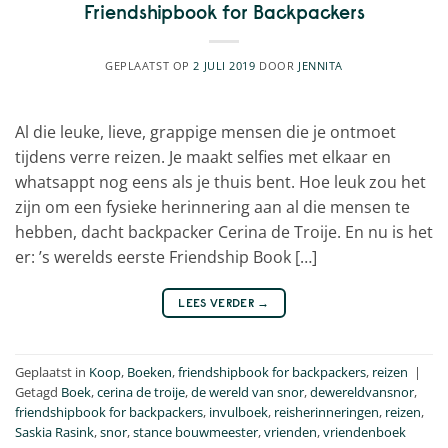
Friendshipbook for Backpackers
GEPLAATST OP
2 JULI 2019
DOOR
JENNITA
Al die leuke, lieve, grappige mensen die je ontmoet
tijdens verre reizen. Je maakt selfies met elkaar en
whatsappt nog eens als je thuis bent. Hoe leuk zou het
zijn om een fysieke herinnering aan al die mensen te
hebben, dacht backpacker Cerina de Troije. En nu is het
er: ’s werelds eerste Friendship Book […]
LEES VERDER
→
Geplaatst in
Koop
,
Boeken
,
friendshipbook for backpackers
,
reizen
|
Getagd
Boek
,
cerina de troije
,
de wereld van snor
,
dewereldvansnor
,
friendshipbook for backpackers
,
invulboek
,
reisherinneringen
,
reizen
,
Saskia Rasink
,
snor
,
stance bouwmeester
,
vrienden
,
vriendenboek