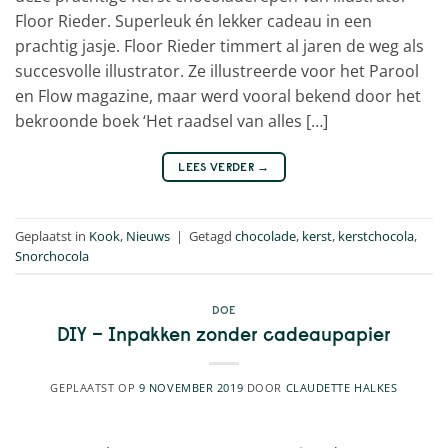
Floor Rieder. Superleuk én lekker cadeau in een
prachtig jasje. Floor Rieder timmert al jaren de weg als
succesvolle illustrator. Ze illustreerde voor het Parool
en Flow magazine, maar werd vooral bekend door het
bekroonde boek ‘Het raadsel van alles […]
LEES VERDER
→
Geplaatst in
Kook
,
Nieuws
|
Getagd
chocolade
,
kerst
,
kerstchocola
,
Snorchocola
DOE
DIY – Inpakken zonder cadeaupapier
GEPLAATST OP
9 NOVEMBER 2019
DOOR
CLAUDETTE HALKES