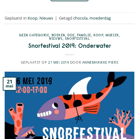
Geplaatst in
Koop
,
Nieuws
|
Getagd
chocola
,
moederdag
GEEN CATEGORIE
,
BOEKEN
,
DOE
,
FAMILIE
,
KOOP
,
MUZIEK
,
NIEUWS
,
SNORFESTIVAL
Snorfestival 2019: Onderwater
GEPLAATST OP
21 MEI 2019
DOOR
ANNEMARIEKE PIERS
21
mei