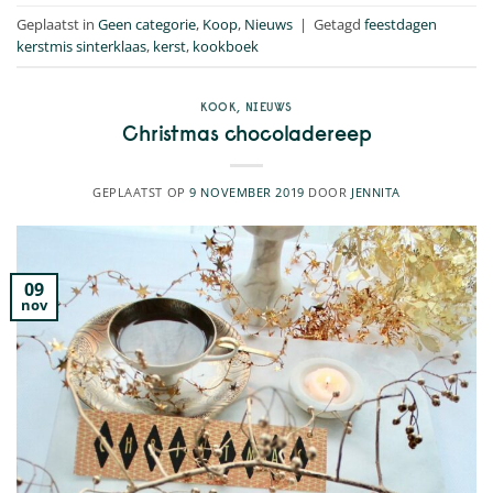
Geplaatst in
Geen categorie
,
Koop
,
Nieuws
|
Getagd
feestdagen
kerstmis sinterklaas
,
kerst
,
kookboek
KOOK
,
NIEUWS
Christmas chocoladereep
GEPLAATST OP
9 NOVEMBER 2019
DOOR
JENNITA
09
nov