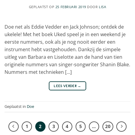
GEPLAATST OP
25 FEBRUARI 2019
DOOR
LISA
Doe net als Eddie Vedder en Jack Johnson; ontdek de
ukelele! Met het boek Uked speel je in een weekend je
eerste nummers, ook als je nog nooit eerder een
instrument hebt vastgehouden. Dankzij de simpele
uitleg van Barbara en Liselotte aan de hand van tien
originele nummers van singer-songwriter Shanin Blake.
Nummers met technieken […]
LEES VERDER
→
Geplaatst in
Doe
1
2
3
4
5
…
20